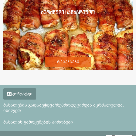
ბერძნული სამზარეულო
რეცეპტები
კონტაქტი
მასალების გადაბეჭდვა/რეპროდუცირება აკრძალულია,
იხილეთ
მასალის გამოყენების პირობები