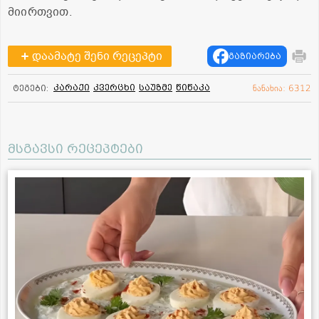
მიირთვით.
დაამატე შენი რეცეპტი
გაზიარება
კარაქი
კვერცხი
საუზმე
წიწაკა
ტეგები:
ნანახია: 6312
მსგავსი რეცეპტები