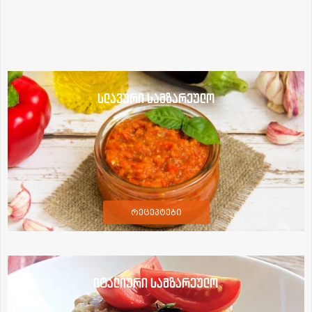
სლავური სამზარეულო
რეცეპტები
იტალიური სამზარეულო