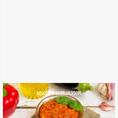
სლავური სამზარეულო