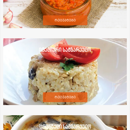
რეცეპტები
იტალიური სამზარეულო
რეცეპტები
ფრანგული სამზარეულო