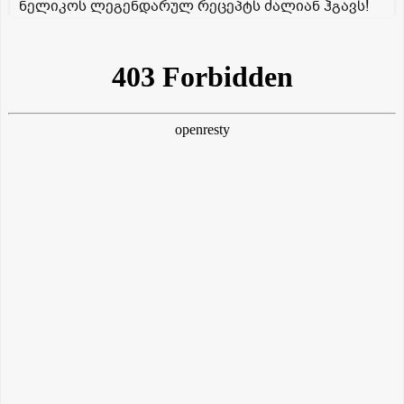
ნელიკოს ლეგენდარულ რეცეპტს ძალიან ჰგავს!