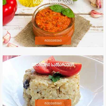
სლავური სამზარეულო
რეცეპტები
იტალიური სამზარეულო
რეცეპტები