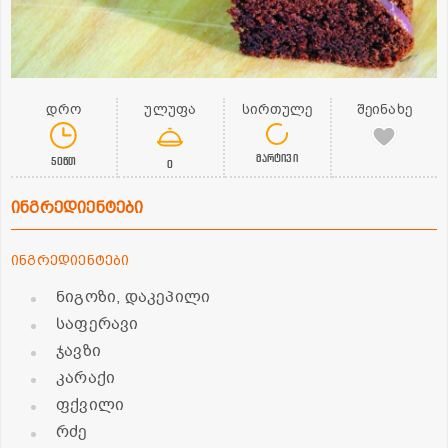
დრო
ულუფა
სირთულე
შეინახე
მარტივი
50წთ
0
ინგრედიენტები
ინგრედიენტები
ნიგოზი, დაკეპილი
საფერავი
ჯავზი
კარაქი
ფქვილი
რძე