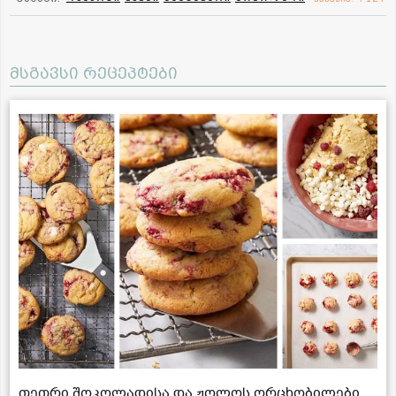
მსგავსი რეცეპტები
თეთრი შოკოლადისა და ჟოლოს ორცხობილები