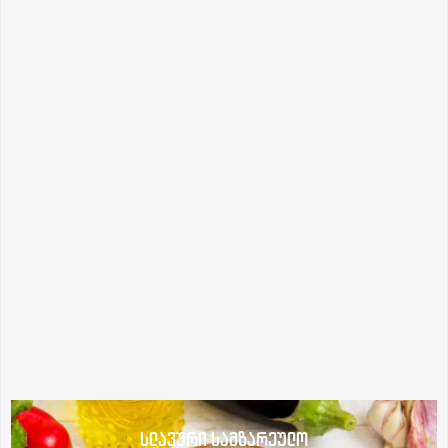
სლავური სამზარეულო