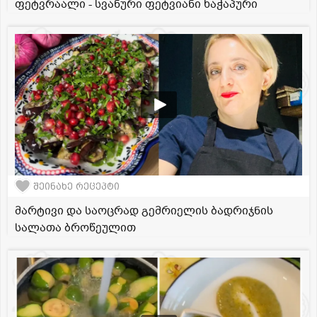
ფეტვრაალი - სვანური ფეტვიანი ხაჭაპური
შეინახე რეცეპტი
მარტივი და საოცრად გემრიელის ბადრიჯნის
სალათა ბროწეულით