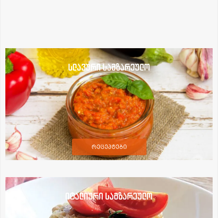
სლავური სამზარეულო
რეცეპტები
იტალიური სამზარეულო