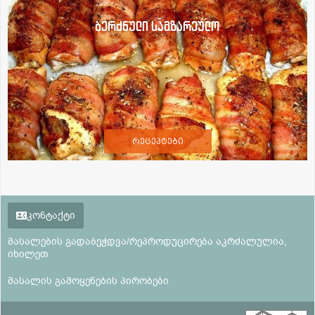
ბერძნული სამზარეულო
რეცეპტები
კონტაქტი
მასალების გადაბეჭდვა/რეპროდუცირება აკრძალულია,
იხილეთ
მასალის გამოყენების პირობები