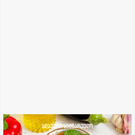
სლავური სამზარეულო