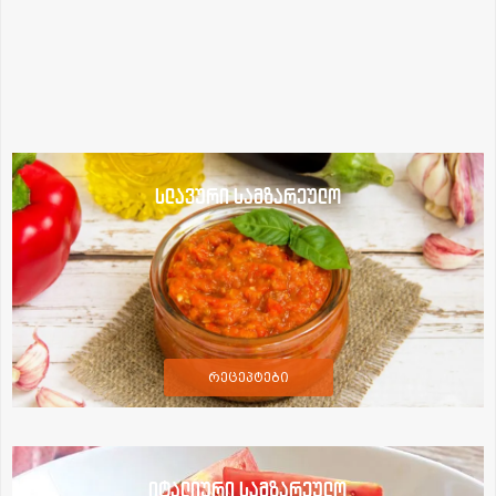
სლავური სამზარეულო
რეცეპტები
იტალიური სამზარეულო