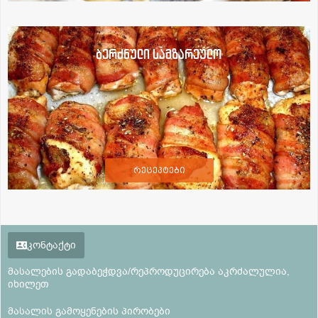
ბერძნული სამზარეულო
რეცეპტები
კონტაქტი
მასალების გადაბეჭდვა/რეპროდუცირება აკრძალულია,
იხილეთ
მასალის გამოყენების პირობები