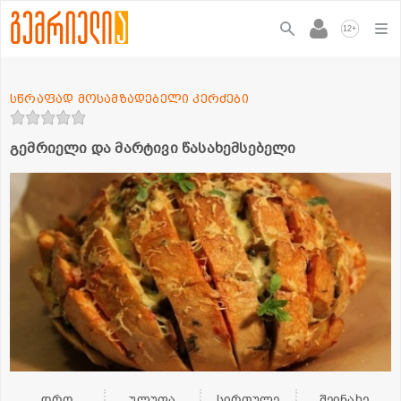
+
12
სწრაფად მოსამზადებელი კერძები
გემრიელი და მარტივი წასახემსებელი
დრო
ულუფა
სირთულე
შეინახე