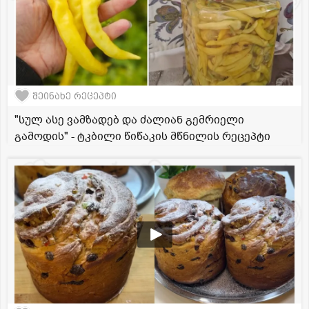
შეინახე რეცეპტი
"სულ ასე ვამზადებ და ძალიან გემრიელი
გამოდის" - ტკბილი წიწაკის მწნილის რეცეპტი