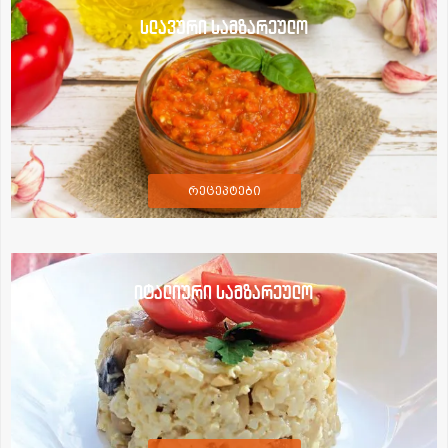
სლავური სამზარეულო
რეცეპტები
იტალიური სამზარეულო