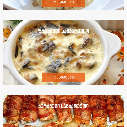
რეცეპტები
ფრანგული სამზარეულო
რეცეპტები
ბერძნული სამზარეულო