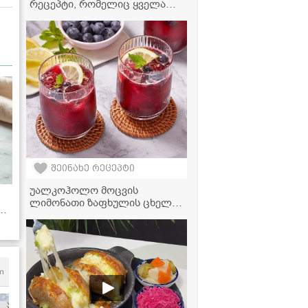
რეცეპტი, რომელიც ყველა
დიასახლისმა უნდა იცოდეს!
შეინახე რეცეპტი
უალკოჰოლო მოცვის
რ
ლიმონათი ზაფხულის ცხელი
ად
დღეებისთვის - მზადდება 15
წუთში!
m