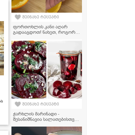
შეინახე რეცეპტი
ფორთოხლის კანი აღარ
გადააგდოთ! ნახეთ, როგორ
გადავაქციოთ ის ყველაზე
გემრიელ დესერტად
ას
შეინახე რეცეპტი
ჭარხლის მარინადი -
შესანიშნავია სალათებისთვის,
წასახემსებლად ან პირდაპირ
ქილიდან მისართმევად