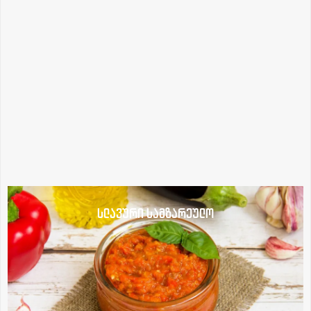
სლავური სამზარეულო