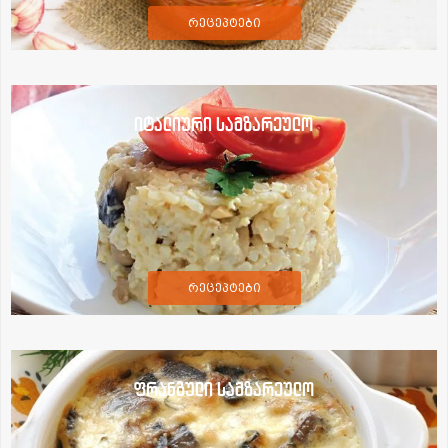
რეცეპტები
იტალიური სამზარეულო
რეცეპტები
ფრანგული სამზარეულო