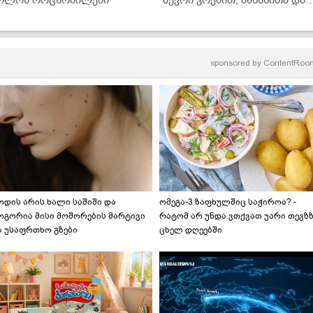
ოლოს ორცხობილები
ბევრი კრემით, ბანანითა და
შოკოლადით... მზადდება
ძალიან მარტივად და არის
უგემრიელესი!" - ნამცხვრის
ვიდეორეცეპტი
sponsored by
ContentRoo
ოდის არის ხალი საშიში და
ომეგა-3 ზაფხულშიც საჭიროა? -
ოგორია მისი მოშორების მარტივი
რატომ არ უნდა ვთქვათ უარი თევზ
ა უსაფრთხო გზები
ცხელ დღეებში