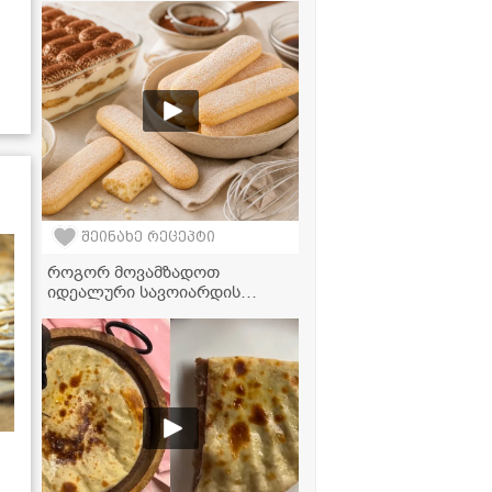
სასუსნავი გახდება
შეინახე რეცეპტი
როგორ მოვამზადოთ
იდეალური სავოიარდის
ჩხირები ბიუჯეტურად - ნაბიჯ-
ნაბიჯ რეცეპტი
ტირამისუსთვის