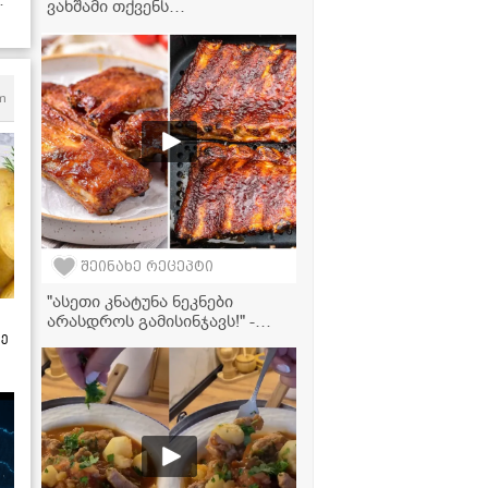
ვახშამი თქვენს
სამზარეულოში - კერძი,
რომელის მომზადებასაც
ოჯახის წევრები ყოველდღე
მოგთხოვენ
m
შეინახე რეცეპტი
"ასეთი კნატუნა ნეკნები
არასდროს გამისინჯავს!" -
ზე
ღორის ნეკნების მომზადება
აეროგრილში