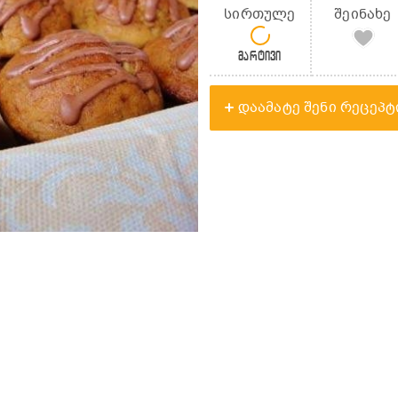
სირთულე
შეინახე
მარტივი
დაამატე შენი რეცეპტ