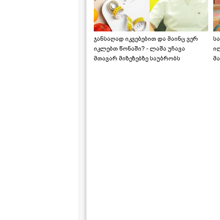
ჯანსაღად იკვებებით და მაინც ვერ
ს
იკლებთ წონაში? - ლაშა უჩავა
ი
მთავარ მიზეზებზე საუბრობს
მა
"ს
ს