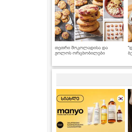
თეთრი შოკოლადისა და
"
ჟოლოს ორცხობილები
ბ
შ
ძ
უ
ვ