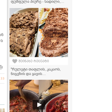
ფუმფულა პიურე - სადილი,
რომელიც მთელ ოჯახს
შეუყვარდება
ან
ის
შეინახე რეცეპტი
"რულეტი თაფლის, კაკაოს,
ნიგვზის და ყავის
არომატებით... სასწაულად
433
გემრიელი გამოდის!" -
მკითხველის რეცეპტი