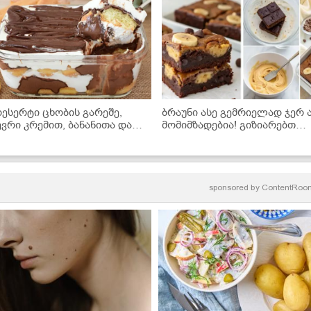
დესერტი ცხობის გარეშე,
ბრაუნი ასე გემრიელად ჯერ 
ევრი კრემით, ბანანითა და
მომიმზადებია! გიზიარებთ
ოკოლადით... მზადდება
მარტივ რეცეპტს
ალიან მარტივად და არის
გემრიელესი!" - ნამცხვრის
იდეორეცეპტი
sponsored by
ContentRoo