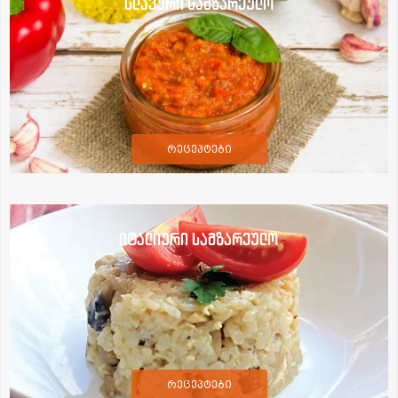
სლავური სამზარეულო
რეცეპტები
იტალიური სამზარეულო
რეცეპტები