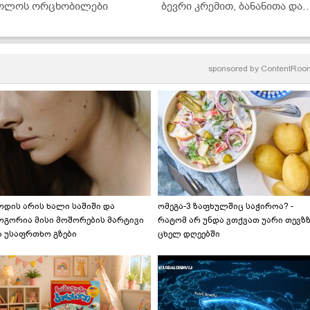
ოლოს ორცხობილები
ბევრი კრემით, ბანანითა და
შოკოლადით... მზადდება
ძალიან მარტივად და არის
უგემრიელესი!" - ნამცხვრის
ვიდეორეცეპტი
sponsored by
ContentRoo
ოდის არის ხალი საშიში და
ომეგა-3 ზაფხულშიც საჭიროა? -
ოგორია მისი მოშორების მარტივი
რატომ არ უნდა ვთქვათ უარი თევზ
ა უსაფრთხო გზები
ცხელ დღეებში