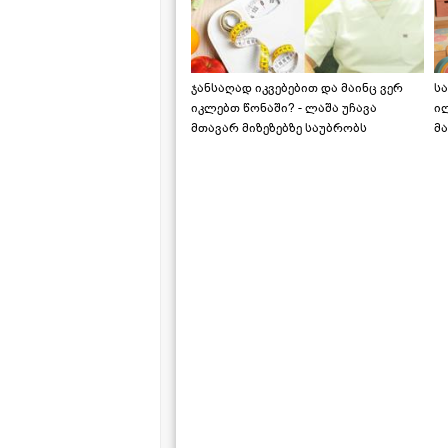
ჯანსაღად იკვებებით და მაინც ვერ
ს
იკლებთ წონაში? - ლაშა უჩავა
ი
მთავარ მიზეზებზე საუბრობს
მა
"ს
ს