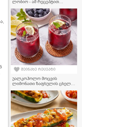
ლობიო - ამ რეცეპტით
მომზადებული უგემრიელესი
გამოდის!
ა,
ნ
შეინახე რეცეპტი
ს
უალკოჰოლო მოცვის
ლიმონათი ზაფხულის ცხელი
დღეებისთვის - მზადდება 15
წუთში!