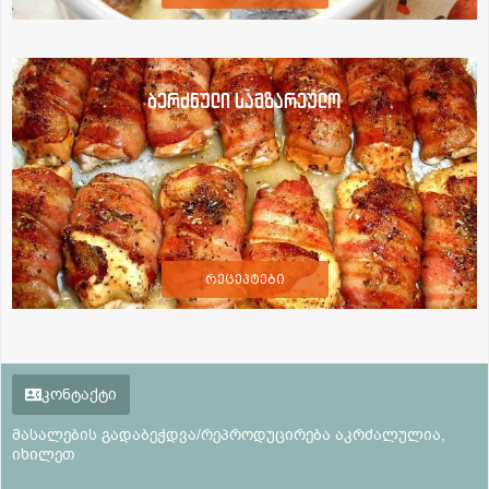
ბერძნული სამზარეულო
რეცეპტები
კონტაქტი
მასალების გადაბეჭდვა/რეპროდუცირება აკრძალულია,
იხილეთ