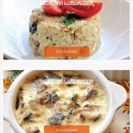
იტალიური სამზარეულო
რეცეპტები
ფრანგული სამზარეულო
რეცეპტები