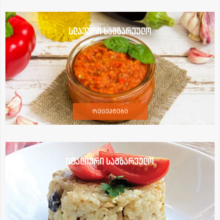
სლავური სამზარეულო
რეცეპტები
იტალიური სამზარეულო