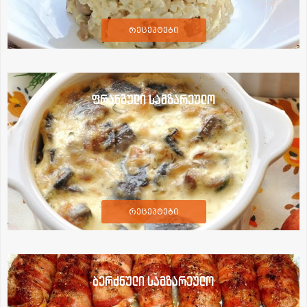
რეცეპტები
ფრანგული სამზარეულო
რეცეპტები
ბერძნული სამზარეულო