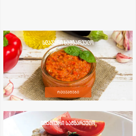
სლავური სამზარეულო
რეცეპტები
იტალიური სამზარეულო