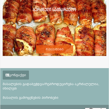
ბერძნული სამზარეულო
რეცეპტები
კონტაქტი
მასალების გადაბეჭდვა/რეპროდუცირება აკრძალულია,
იხილეთ
მასალის გამოყენების პირობები