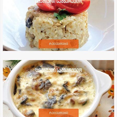
იტალიური სამზარეულო
რეცეპტები
ფრანგული სამზარეულო
რეცეპტები