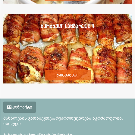
ბერძნული სამზარეულო
რეცეპტები
კონტაქტი
მასალების გადაბეჭდვა/რეპროდუცირება აკრძალულია,
იხილეთ