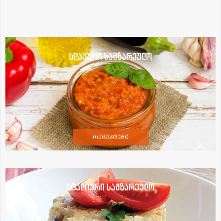
სლავური სამზარეულო
რეცეპტები
იტალიური სამზარეულო