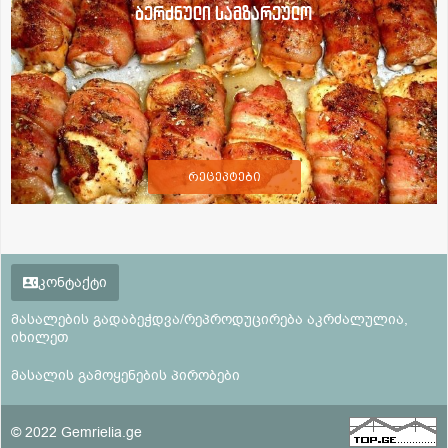
ბერძნული სამზარეულო
რეცეპტები
კონტაქტი
მასალების გადაბეჭდვა/რეპროდუცირება აკრძალულია,
იხილეთ
მასალის გამოყენების პირობები
© 2022 Gemrielia.ge