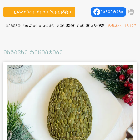
დაამატე შენი რეცეპტი
გაზიარება
სალათა
სოკო
ფურშეტი
ქათმის ფილე
ტეგები:
ნანახია: 15123
მსგავსი რეცეპტები