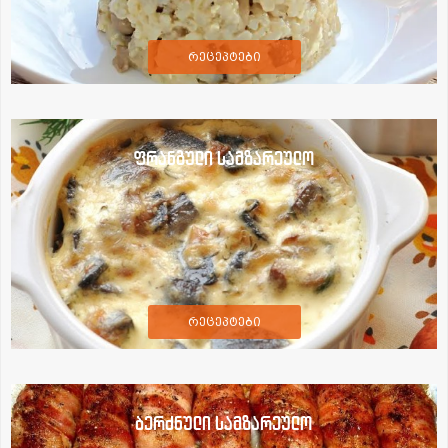
რეცეპტები
ფრანგული სამზარეულო
რეცეპტები
ბერძნული სამზარეულო