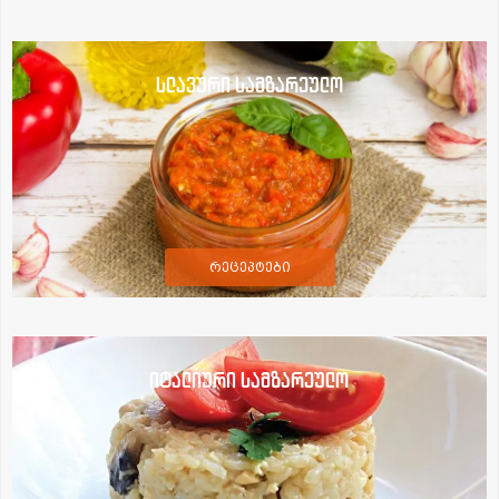
სლავური სამზარეულო
რეცეპტები
იტალიური სამზარეულო