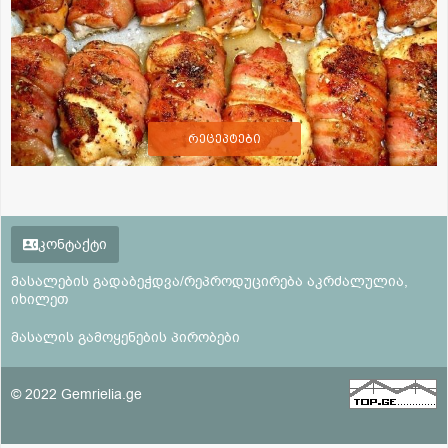
რეცეპტები
კონტაქტი
მასალების გადაბეჭდვა/რეპროდუცირება აკრძალულია,
იხილეთ
მასალის გამოყენების პირობები
© 2022 Gemrielia.ge