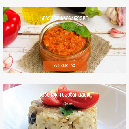
სლავური სამზარეულო
რეცეპტები
იტალიური სამზარეულო