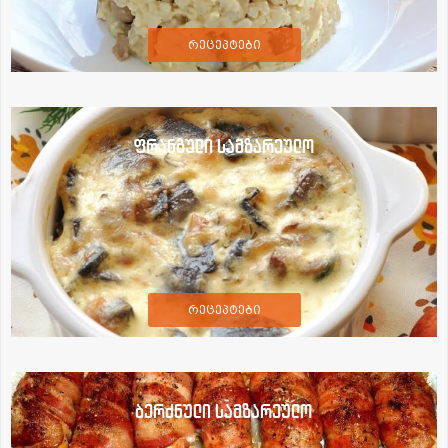
რეცეპტები
ფრანგული სამზარეულო
რეცეპტები
ბერძნული სამზარეულო