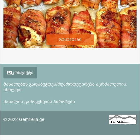
რეცეპტები
კონტაქტი
მასალების გადაბეჭდვა/რეპროდუცირება აკრძალულია,
იხილეთ
მასალის გამოყენების პირობები
© 2022 Gemrielia.ge