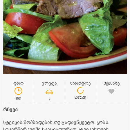
დრო
ულუფა
სირთულე
შეინახე
საშუალო
2წთ
2
რჩევა
სტეიკის მომზადებას თუ გადავწყვეტთ, ჯობს
სუპერმარკეტში სპეციალურად სტეიკისთვის