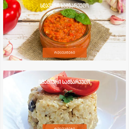
სლავური სამზარეულო
რეცეპტები
იტალიური სამზარეულო