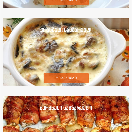
რეცეპტები
ფრანგული სამზარეულო
რეცეპტები
ბერძნული სამზარეულო