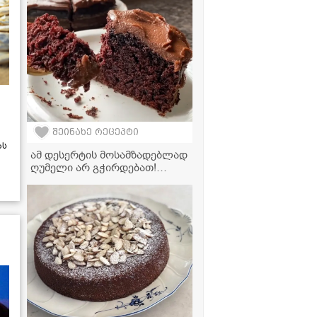
შეინახე რეცეპტი
ას
ამ დესერტის მოსამზადებლად
ღუმელი არ გჭირდებათ!
იდეალური ტაფის ნამცხვარი,
რომელიც პირში დნება