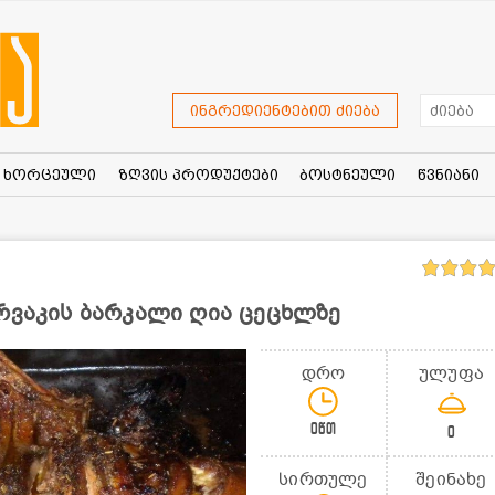
ინგრედიენტებით ძიება
ხორცეული
ზღვის პროდუქტები
ბოსტნეული
წვნიანი
რვაკის ბარკალი ღია ცეცხლზე
დრო
ულუფა
0წთ
0
სირთულე
შეინახე