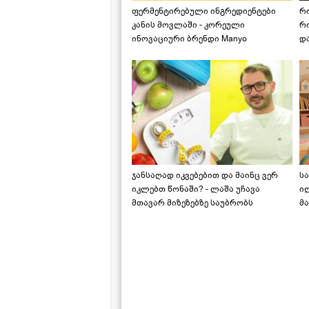
ფერმენტირებული ინგრედიენტები
რ
კანის მოვლაში - კორეული
რ
ინოვაციური ბრენდი Manyo
დ
საქართველოშია
ჯანსაღად იკვებებით და მაინც ვერ
ს
იკლებთ წონაში? - ლაშა უჩავა
ი
მთავარ მიზეზებზე საუბრობს
მა
"ს
ს