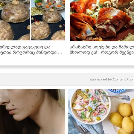
პირველად გავაკეთე და
არანაირი სოუსები და მარილ
სეთია როგორიც მინდოდა,
მხოლოდ ეს! - როგორ შევწვ
გემრიელესი, მკვრივი და
გოჭი ღუმელში, რომ გემრიე
ალიან ლამაზი" -
და კნაწუნა იყოს
აბასხმულის უმარტივესი
ეცეპტი
sponsored by
ContentRoo