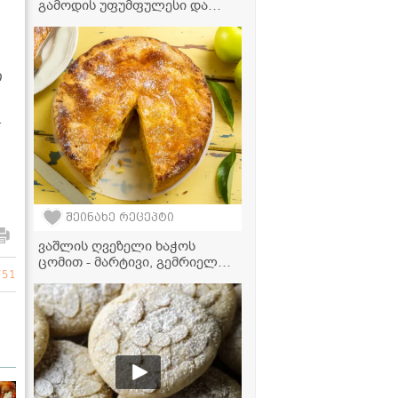
გამოდის უფუმფულესი და
საოცრად გემრიელი" -
ფენქეიქების ვიდეორეცეპტი
ი
.
შეინახე რეცეპტი
ვაშლის ღვეზელი ხაჭოს
ცომით - მარტივი, გემრიელი
751
და ჯანსაღი რეცეპტი