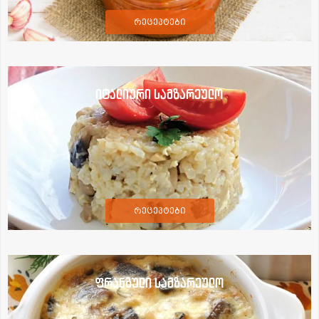
რეცეპტები
იტალიური სამზარეულო
რეცეპტები
ფრანგული სამზარეულო