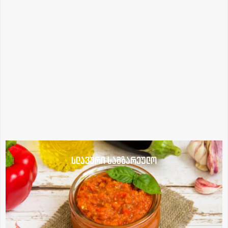
სლავური სამზარეულო