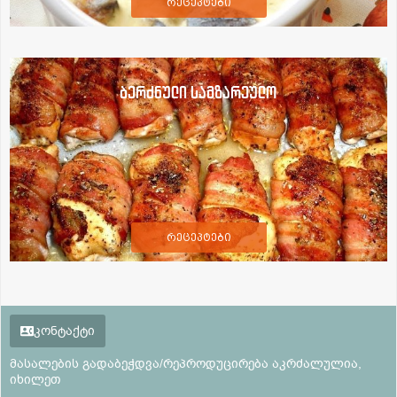
რეცეპტები
ბერძნული სამზარეულო
რეცეპტები
კონტაქტი
მასალების გადაბეჭდვა/რეპროდუცირება აკრძალულია,
იხილეთ