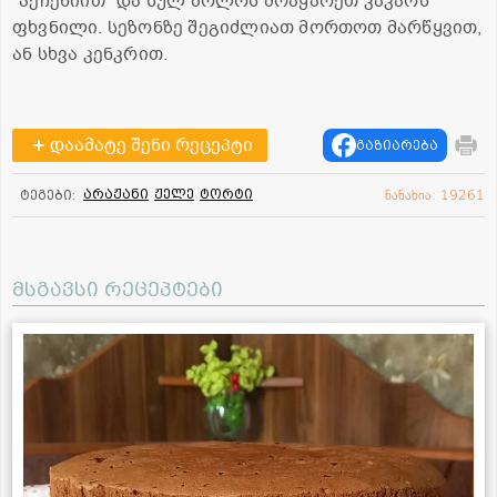
"პეჩენიით" და სულ ბოლოს მოაყარეთ კაკაოს
ფხვნილი. სეზონზე შეგიძლიათ მორთოთ მარწყვით,
ან სხვა კენკრით.
დაამატე შენი რეცეპტი
გაზიარება
არაჟანი
ჟელე
ტორტი
ტეგები:
ნანახია: 19261
მსგავსი რეცეპტები