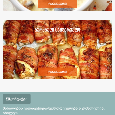
რეცეპტები
ბერძნული სამზარეულო
რეცეპტები
კონტაქტი
მასალების გადაბეჭდვა/რეპროდუცირება აკრძალულია,
იხილეთ