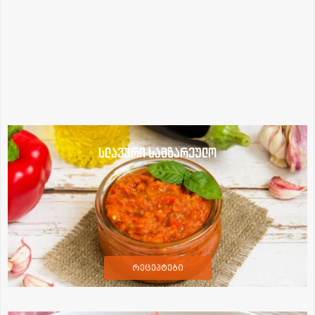
სლავური სამზარეულო
რეცეპტები