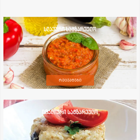
სლავური სამზარეულო
რეცეპტები
იტალიური სამზარეულო