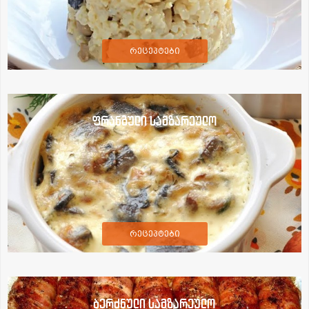
რეცეპტები
ფრანგული სამზარეულო
რეცეპტები
ბერძნული სამზარეულო