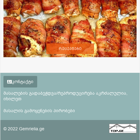
რეცეპტები
კონტაქტი
მასალების გადაბეჭდვა/რეპროდუცირება აკრძალულია,
იხილეთ
მასალის გამოყენების პირობები
© 2022 Gemrielia.ge