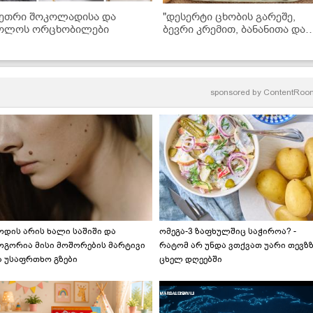
ეთრი შოკოლადისა და
"დესერტი ცხობის გარეშე,
ოლოს ორცხობილები
ბევრი კრემით, ბანანითა და
შოკოლადით... მზადდება
ძალიან მარტივად და არის
უგემრიელესი!" - ნამცხვრის
ვიდეორეცეპტი
sponsored by
ContentRoo
ოდის არის ხალი საშიში და
ომეგა-3 ზაფხულშიც საჭიროა? -
ოგორია მისი მოშორების მარტივი
რატომ არ უნდა ვთქვათ უარი თევზ
ა უსაფრთხო გზები
ცხელ დღეებში