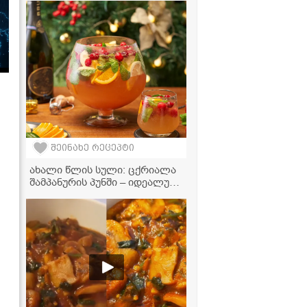
მკვახე პომიდვრის საცივი
ნიგვზით ზამთრისთვის
შეინახე რეცეპტი
ახალი წლის სული: ცქრიალა
შამპანურის პუნში – იდეალური
სასმელი სადღესასწაულო
განწყობისთვის!