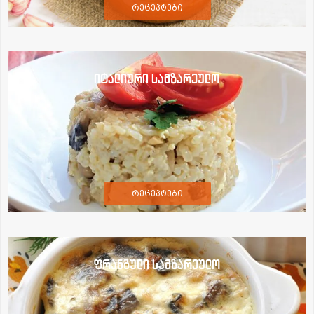
რეცეპტები
იტალიური სამზარეულო
რეცეპტები
ფრანგული სამზარეულო