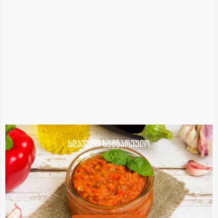
სლავური სამზარეულო