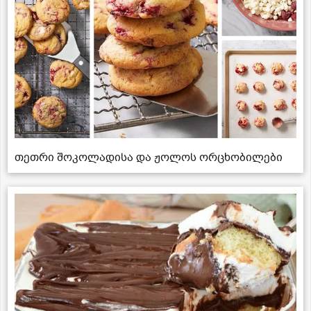
თეთრი შოკოლადისა და ჟოლოს ორცხობილები