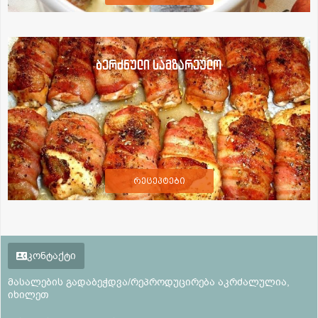
ბერძნული სამზარეულო
რეცეპტები
კონტაქტი
მასალების გადაბეჭდვა/რეპროდუცირება აკრძალულია,
იხილეთ