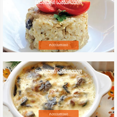
იტალიური სამზარეულო
რეცეპტები
ფრანგული სამზარეულო
რეცეპტები