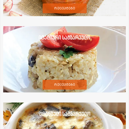
რეცეპტები
იტალიური სამზარეულო
რეცეპტები
ფრანგული სამზარეულო