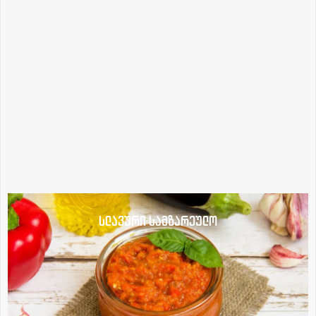
სლავური სამზარეულო