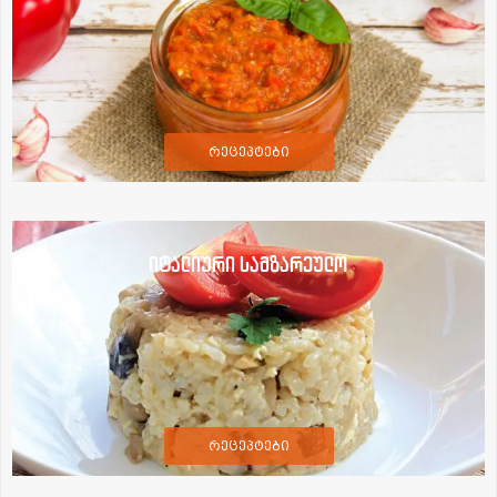
რეცეპტები
იტალიური სამზარეულო
რეცეპტები