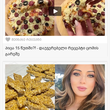
შეინახე რეცეპტი
პიცა 15 წუთში?! - დაუჯერებელი რეცეპტი ცომის
გარეშე