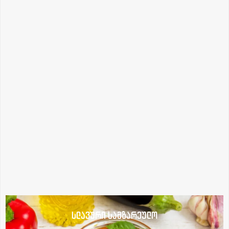
სლავური სამზარეულო