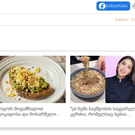
გაზიარება
ნანახია: 5
ოგორ მოვამზადოთ
"ეს ჩემი ბავშვობის საყვარე
ვოკადოსა და მოხარშული
კერძია, რომელსაც ბებია
ვერცხის ძალიან გემრიელი
დღემდე მიმზადებს ხოლმე..." 
ა ჯანსაღი ტოსტი სულ რაღაც
წიწიბურა ნუცა სურგულაძის
0 წუთში!
ბებიის რეცეპტით