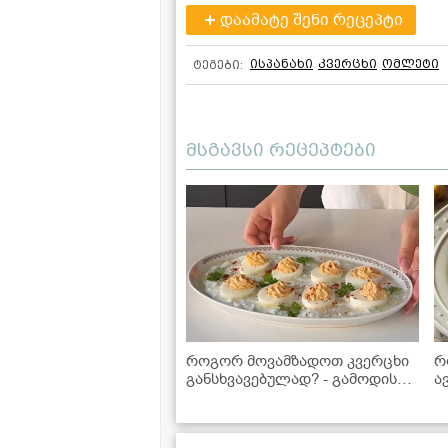
დაამატე შენი რეცეპტი
ისპანახი
კვერცხი
ომლეტი
ტეგები:
მსგავსი რეცეპტები
როგორ მოვამზადოთ კვერცხი
რ
განსხვავებულად? - გამოდის
ა
ძალიან ჯანსაღი და გემრიელი
კ
დ
1