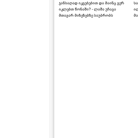
ჯანსაღად იკვებებით და მაინც ვერ
ს
იკლებთ წონაში? - ლაშა უჩავა
ი
მთავარ მიზეზებზე საუბრობს
მა
"ს
ს