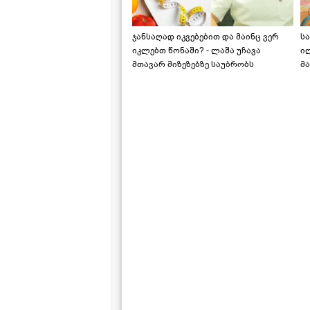
ჯანსაღად იკვებებით და მაინც ვერ
ს
იკლებთ წონაში? - ლაშა უჩავა
ი
მთავარ მიზეზებზე საუბრობს
მა
"ს
ს