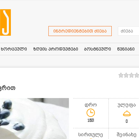
ინგრედიენტებით ძიება
ხორცეული
ზღვის პროდუქტები
ბოსტნეული
წვნიანი
კრით
დრო
ულუფა
1წთ
0
სირთულე
შეინახე