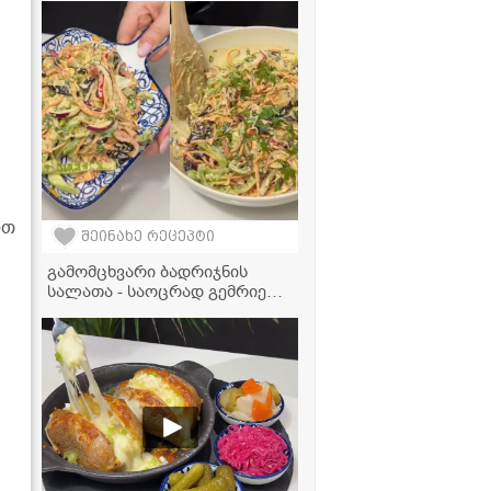
ვიდეორეცეპტი
ოთ
შეინახე რეცეპტი
გამომცხვარი ბადრიჯნის
სალათა - საოცრად გემრიელი
და მარტივი რეცეპტი