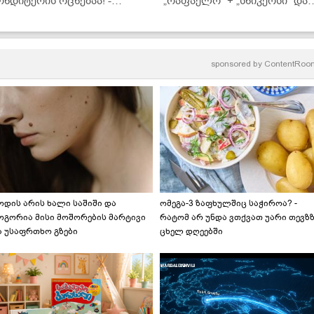
ონდიტერის ოცნებაა! -
„რაფაელო“ + „სნიკერსი“ და
აგიმხელთ რეცეპტს
ახალი ნამცხვარიც მზად არი
sponsored by
ContentRoo
ოდის არის ხალი საშიში და
ომეგა-3 ზაფხულშიც საჭიროა? -
ოგორია მისი მოშორების მარტივი
რატომ არ უნდა ვთქვათ უარი თევზ
ა უსაფრთხო გზები
ცხელ დღეებში