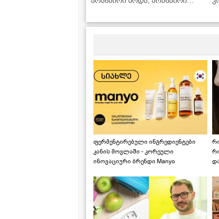
არანაირი სოდა, არანაირი
კ
გამაფხვიერებელი
გ
ფერმენტირებული ინგრედიენტები
რ
კანის მოვლაში - კორეული
რ
ინოვაციური ბრენდი Manyo
დ
საქართველოშია