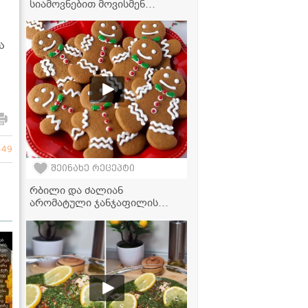
სიამოვნებით მოვისმენ
რჩევებს მეგრელი
ქალბატონებისგან... ჩემს
ოჯახში ნადუღი არ უყვართ,
ა
ამიტომ მაწვნით მოვამზადე" -
ელგა ტაბატაძის გებჟალიას
ვიდეორეცეპტი
549
შეინახე რეცეპტი
რბილი და ძალიან
არომატული ჯანჯაფილის
ორცხობილების უმარტივესი
რეცეპტი