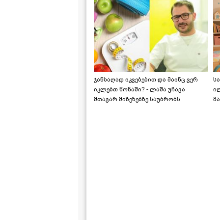
ჯანსაღად იკვებებით და მაინც ვერ
ს
იკლებთ წონაში? - ლაშა უჩავა
ი
მთავარ მიზეზებზე საუბრობს
მა
"ს
ს