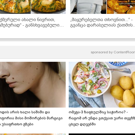
შქმერული ახალი ნივრით,
„მაყურებელთა თხოვნით...“ -
ემებურად“ - განსხვავებული
გვანცა დარასელიას ქათმის
ეცეპტი ელგა ტაბატაძისგან
კატლეტები
sponsored by
ContentRoo
ოდის არის ხალი საშიში და
ომეგა-3 ზაფხულშიც საჭიროა? -
ოგორია მისი მოშორების მარტივი
რატომ არ უნდა ვთქვათ უარი თევზ
ა უსაფრთხო გზები
ცხელ დღეებში