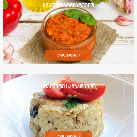
სლავური სამზარეულო
რეცეპტები
იტალიური სამზარეულო
რეცეპტები