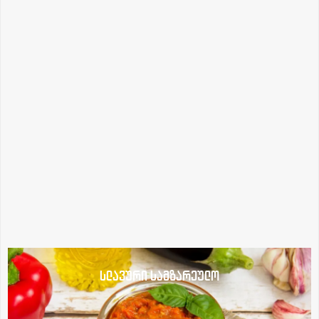
სლავური სამზარეულო