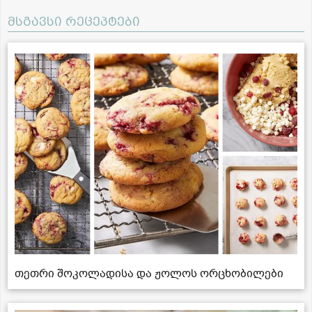
მსგავსი რეცეპტები
თეთრი შოკოლადისა და ჟოლოს ორცხობილები