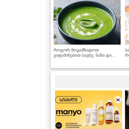
როგორ მოვამზადოთ
ს
ვიტამინებით სავსე, ნაზი და
რ
ჯანსაღი სადილი სულ რაღაც
რ
20 წუთში - ისპანახის კრემ-
ა
სუპის რეცეპტი
გ