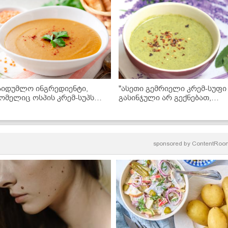
აიდუმლო ინგრედიენტი,
"ასეთი გემრიელი კრემ-სუფი
ომელიც ოსპის კრემ-სუპს
გასინჯული არ გექნებათ,
ესტორნის კერძად აქცევს -
სასწაულია!" - ბროკოლის კრე
სეთი გემრიელი ჯერ არაფერი
სუფის რეცეპტი
აგისინჯავთ!
sponsored by
ContentRoo