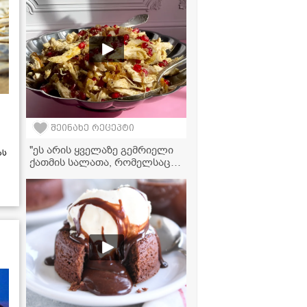
ერთად ტკბილ-ცხარე სოუსში
შეინახე რეცეპტი
"ეს არის ყველაზე გემრიელი
ას
ქათმის სალათა, რომელსაც
ბროწეული და ნიგოზი ძალიან
უხდება" - ვიდეორეცეპტი