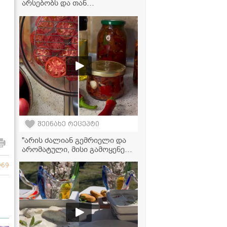
არსებობს და თან
უმარტივესად მზადდება - მინი
დონატები აეროგრილში!
შეინახე რეცეპტი
"არის ძალიან გემრიელი და
არომატული, მისი გამოყენება
შეგიძლიათ ნებისმიერი ტიპის
969
კერძთან და სალათასთან" -
პამიდვრის მარინადი