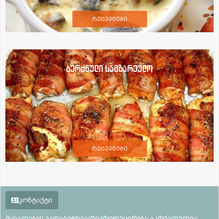
რეცეპტები
ბერძნული სამზარეულო
რეცეპტები
კონტაქტი
მასალების გადაბეჭდვა/რეპროდუცირება აკრძალულია,