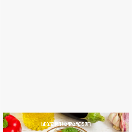
სლავური სამზარეულო