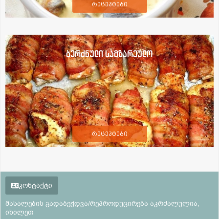
რეცეპტები
ბერძნული სამზარეულო
რეცეპტები
კონტაქტი
მასალების გადაბეჭდვა/რეპროდუცირება აკრძალულია,
იხილეთ