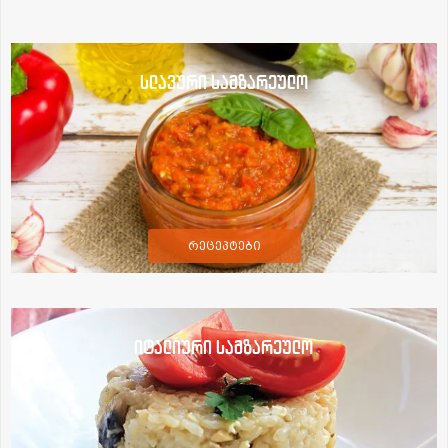
სლავური სამზარეულო
რეცეპტები
იტალიური სამზარეულო