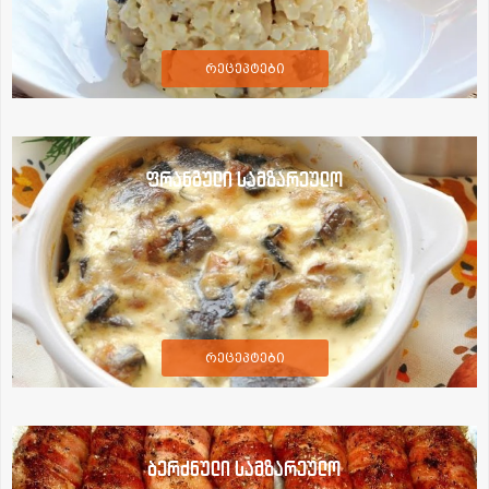
რეცეპტები
ფრანგული სამზარეულო
რეცეპტები
ბერძნული სამზარეულო