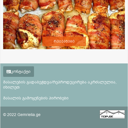
რეცეპტები
კონტაქტი
მასალების გადაბეჭდვა/რეპროდუცირება აკრძალულია,
იხილეთ
მასალის გამოყენების პირობები
© 2022 Gemrielia.ge