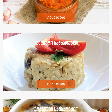
რეცეპტები
იტალიური სამზარეულო
რეცეპტები
ფრანგული სამზარეულო