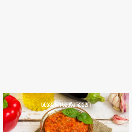
სლავური სამზარეულო