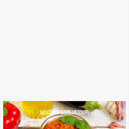
სლავური სამზარეულო