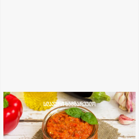
სლავური სამზარეულო