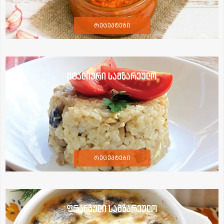
რეცეპტები
იტალიური სამზარეულო
რეცეპტები
ფრანგული სამზარეულო