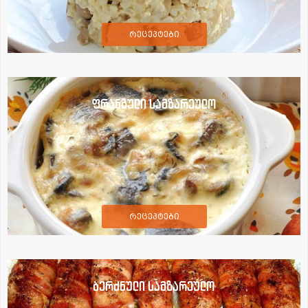
რეცეპტები
ფრანგული სამზარეულო
რეცეპტები
ბერძნული სამზარეულო