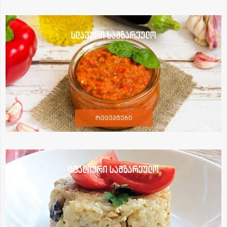
სლავური სამზარეულო
რეცეპტები
იტალიური სამზარეულო