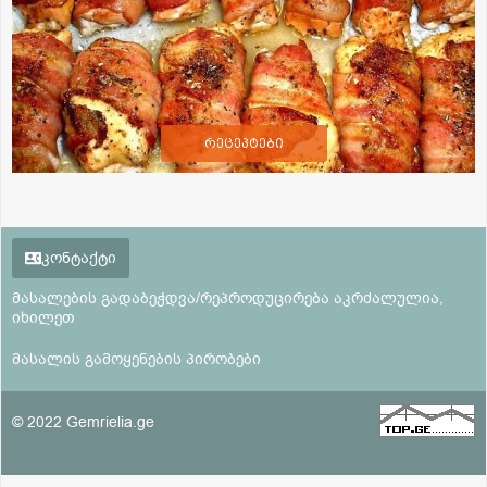
რეცეპტები
კონტაქტი
მასალების გადაბეჭდვა/რეპროდუცირება აკრძალულია,
იხილეთ
მასალის გამოყენების პირობები
© 2022 Gemrielia.ge