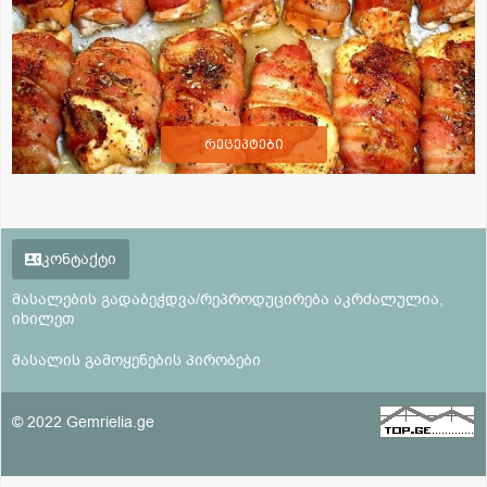
რეცეპტები
კონტაქტი
მასალების გადაბეჭდვა/რეპროდუცირება აკრძალულია,
იხილეთ
მასალის გამოყენების პირობები
© 2022 Gemrielia.ge