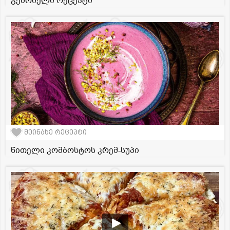
გემრიელი რეცეპტი
შეინახე რეცეპტი
წითელი კომბოსტოს კრემ-სუპი