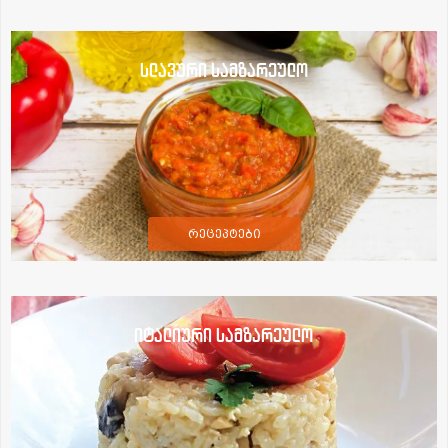
სლავური სამზარეულო
რეცეპტები
იტალიური სამზარეულო