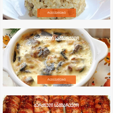
რეცეპტები
ფრანგული სამზარეულო
რეცეპტები
ბერძნული სამზარეულო