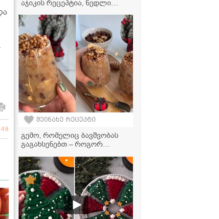
აჯიკის რეცეპტია, ნედლი
ყვითელი ყვავილით...“ -
და
მკითხველის ვიდეორეცეპტი
.
შეინახე რეცეპტი
548
გემო, რომელიც ბავშვობას
გაგახსენებთ – როგორ
მოვამზადოთ იდეალური
წანდილი