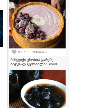
და სწრაფად" - ვიდეორეცეპტი
შეინახე რეცეპტი
ჩიზქეიქი ცხობის გარეშე -
იმდენად გემრიელია, რომ
ყოველდღე მოამზადებთ!