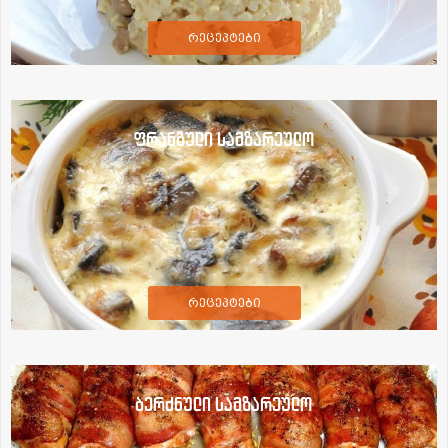
რეცეპტები
ფრანგული სამზარეულო
რეცეპტები
ბერძნული სამზარეულო