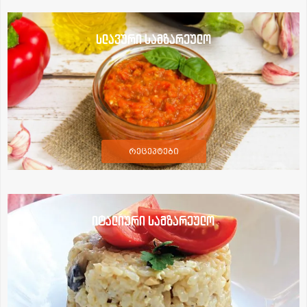
სლავური სამზარეულო
რეცეპტები
იტალიური სამზარეულო